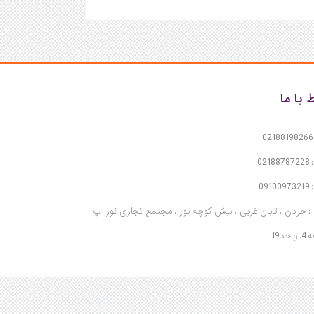
ط با ما
02
091
 جردن . تابان غربی . نبش کوچه نور . مجتمع تجاری نور .پ