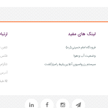
لینک های مفید
ارتبا
فرودگاه امام خمینی (ره)
تلفن : 02188198266
وضعیت آب و هوا
فکس : 188787228
سیستم رزرواسیون آنلاین بلیط رامیارگشت
تلگرام : 00973219
آدرس :
12.طبقه 4. واحد19