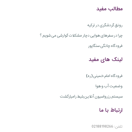
مطالب مفید
رونق گردشگری در ترکیه
چرا در سفرهای هوایی دچار مشکلات گوارشی می شویم ؟
فرودگاه چانگی سنگاپور
لینک های مفید
فرودگاه امام خمینی (ره)
وضعیت آب و هوا
سیستم رزرواسیون آنلاین بلیط رامیارگشت
ارتباط با ما
تلفن : 02188198266